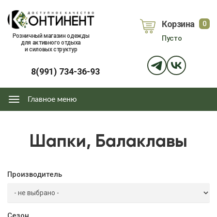
Перейти
к
Корзина
0
основному
объе
Розничный магазин одежды
Пусто
содержанию
для активного отдыха
и силовых структур
8(991) 734-36-93
Главное меню
Главное
меню
Шапки, Балаклавы
Производитель
Сезон