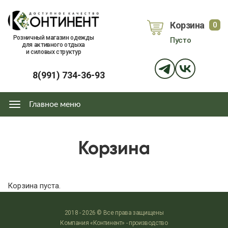
Перейти
к
Корзина
0
основному
объе
Розничный магазин одежды
Пусто
содержанию
для активного отдыха
и силовых структур
8(991) 734-36-93
Главное меню
Главное
меню
Корзина
Корзина пуста.
2018 - 2026 © Все права защищены
Компания «Континент» - производство