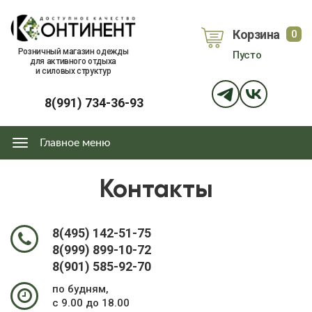
Перейти
к
Корзина
0
основному
объе
Розничный магазин одежды
Пусто
содержанию
для активного отдыха
и силовых структур
8(991) 734-36-93
Главное меню
Главное
меню
Контакты
8(495) 142-51-75
8(999) 899-10-72
8(901) 585-92-70
по будням,
с 9.00 до 18.00