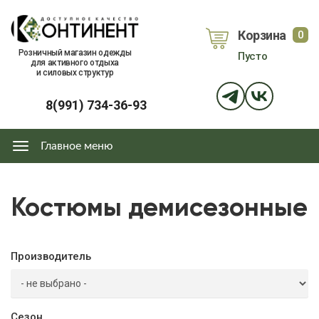
Перейти
к
Корзина
0
основному
объе
Розничный магазин одежды
Пусто
содержанию
для активного отдыха
и силовых структур
8(991) 734-36-93
Главное меню
Главное
меню
Костюмы демисезонные
Производитель
Сезон