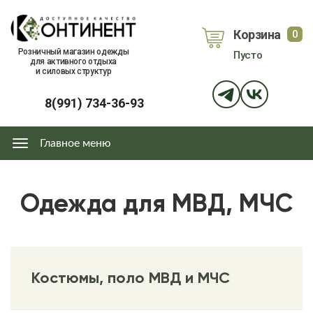
Перейти
к
Корзина
0
основному
объе
Розничный магазин одежды
Пусто
содержанию
для активного отдыха
и силовых структур
8(991) 734-36-93
Главное меню
Главное
меню
Одежда для МВД, МЧС
Костюмы, поло МВД и МЧС