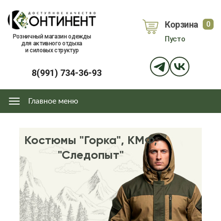
Перейти
к
Корзина
0
основному
объе
Розничный магазин одежды
Пусто
содержанию
для активного отдыха
и силовых структур
8(991) 734-36-93
Главное меню
Главное
меню
Костюмы "Горка", КМФ,
"Следопыт"