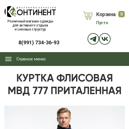
Перейти
к
Корзина
0
основному
объе
Розничный магазин одежды
Пусто
содержанию
для активного отдыха
и силовых структур
8(991) 734-36-93
Главное меню
Главное
меню
КУРТКА ФЛИСОВАЯ
МВД 777 ПРИТАЛЕННАЯ